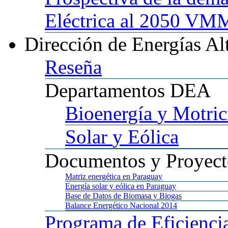
Eléctrica al 2050 
Dirección
de Energías Al
Reseña
Departamentos
DEA
Bioenergía
y Motric
Solar
y Eólica
Documentos
y Proyect
Matriz
energética en Paraguay
Energía
solar y eólica en Paraguay
Base
de Datos de Biomasa y Biogas
Balance
Energético Nacional 2014
Programa
de Eficienci