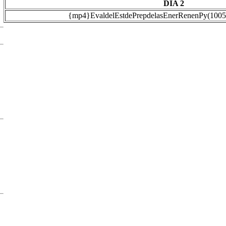
DIA 2
{mp4}EvaldelEstdePrepdelasEnerRenenPy(100