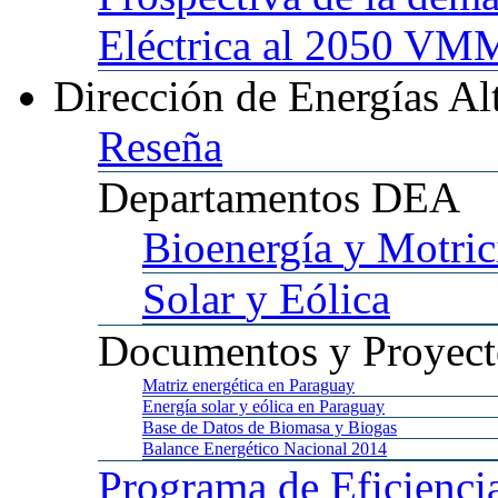
Eléctrica al 2050 
Dirección
de Energías Al
Reseña
Departamentos
DEA
Bioenergía
y Motric
Solar
y Eólica
Documentos
y Proyect
Matriz
energética en Paraguay
Energía
solar y eólica en Paraguay
Base
de Datos de Biomasa y Biogas
Balance
Energético Nacional 2014
Programa
de Eficienci