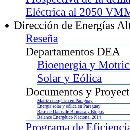
Eléctrica al 2050 
Dirección
de Energías Al
Reseña
Departamentos
DEA
Bioenergía
y Motric
Solar
y Eólica
Documentos
y Proyect
Matriz
energética en Paraguay
Energía
solar y eólica en Paraguay
Base
de Datos de Biomasa y Biogas
Balance
Energético Nacional 2014
Programa
de Eficienci