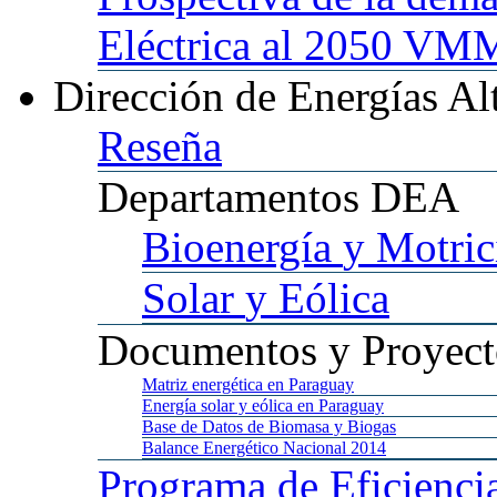
Eléctrica al 2050 
Dirección
de Energías Al
Reseña
Departamentos
DEA
Bioenergía
y Motric
Solar
y Eólica
Documentos
y Proyect
Matriz
energética en Paraguay
Energía
solar y eólica en Paraguay
Base
de Datos de Biomasa y Biogas
Balance
Energético Nacional 2014
Programa
de Eficienci