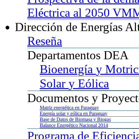
Eléctrica al 2050 
Dirección
de Energías Al
Reseña
Departamentos
DEA
Bioenergía
y Motric
Solar
y Eólica
Documentos
y Proyect
Matriz
energética en Paraguay
Energía
solar y eólica en Paraguay
Base
de Datos de Biomasa y Biogas
Balance
Energético Nacional 2014
Programa
de Eficienci