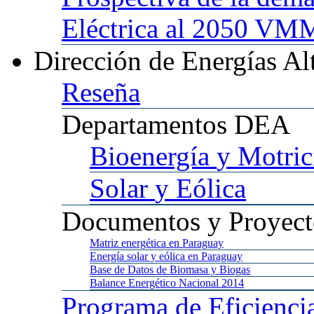
Eléctrica al 2050 
Dirección
de Energías Al
Reseña
Departamentos
DEA
Bioenergía
y Motric
Solar
y Eólica
Documentos
y Proyect
Matriz
energética en Paraguay
Energía
solar y eólica en Paraguay
Base
de Datos de Biomasa y Biogas
Balance
Energético Nacional 2014
Programa
de Eficienci