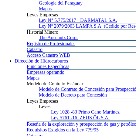
Geología
del Paraguay
Mapas
Leyes
Empresas
Ley
N° 5.775/2017 - DARMATAL S.A.
Ley
Nº 2079/2003 LAMPA S.A. (Cedido por Reso
Historial
Minero
The
Anschutz Corp.
Registro
de Profesionales
Catastro
Acceso
Catastro WEB
Dirección
de Hidrocarburos
Funciones
Específicas
Empresas
operando
Mapas
Modelo
de Contrato Estándar
Modelo
de Contrato de Concesión para Prospecció
Modelo
de Decreto para Concesión
Leyes
Empresas
Leyes
Ley 1028
-83 Primo Cano Martínez
Ley 5761
-16, ZEUS ÖL S.A.
Reseña
de la exploración y prospección de gas y petróle
Requisitos
Exigidos en la Ley 779/95
Catastro