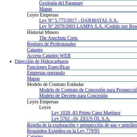
Geología
del Paraguay
Mapas
Leyes
Empresas
Ley
N° 5.775/2017 - DARMATAL S.A.
Ley
Nº 2079/2003 LAMPA S.A. (Cedido por Reso
Historial
Minero
The
Anschutz Corp.
Registro
de Profesionales
Catastro
Acceso
Catastro WEB
Dirección
de Hidrocarburos
Funciones
Específicas
Empresas
operando
Mapas
Modelo
de Contrato Estándar
Modelo
de Contrato de Concesión para Prospecció
Modelo
de Decreto para Concesión
Leyes
Empresas
Leyes
Ley 1028
-83 Primo Cano Martínez
Ley 5761
-16, ZEUS ÖL S.A.
Reseña
de la exploración y prospección de gas y petróle
Requisitos
Exigidos en la Ley 779/95
Catastro