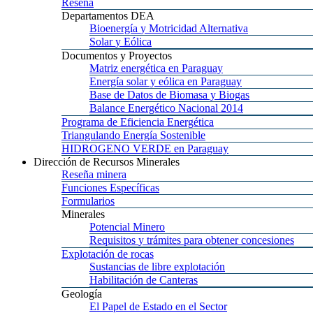
Reseña
Departamentos
DEA
Bioenergía
y Motricidad Alternativa
Solar
y Eólica
Documentos
y Proyectos
Matriz
energética en Paraguay
Energía
solar y eólica en Paraguay
Base
de Datos de Biomasa y Biogas
Balance
Energético Nacional 2014
Programa
de Eficiencia Energética
Triangulando
Energía Sostenible
HIDROGENO
VERDE en Paraguay
Dirección
de Recursos Minerales
Reseña
minera
Funciones
Específicas
Formularios
Minerales
Potencial
Minero
Requisitos
y trámites para obtener concesiones
Explotación
de rocas
Sustancias
de libre explotación
Habilitación
de Canteras
Geología
El
Papel de Estado en el Sector