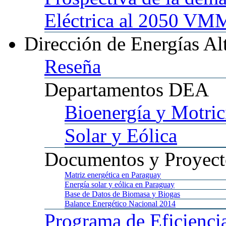
Eléctrica al 2050 
Dirección
de Energías Al
Reseña
Departamentos
DEA
Bioenergía
y Motric
Solar
y Eólica
Documentos
y Proyect
Matriz
energética en Paraguay
Energía
solar y eólica en Paraguay
Base
de Datos de Biomasa y Biogas
Balance
Energético Nacional 2014
Programa
de Eficienci