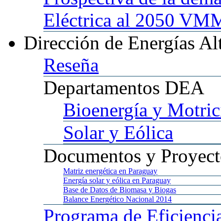
Eléctrica al 2050 
Dirección
de Energías Al
Reseña
Departamentos
DEA
Bioenergía
y Motric
Solar
y Eólica
Documentos
y Proyect
Matriz
energética en Paraguay
Energía
solar y eólica en Paraguay
Base
de Datos de Biomasa y Biogas
Balance
Energético Nacional 2014
Programa
de Eficienci