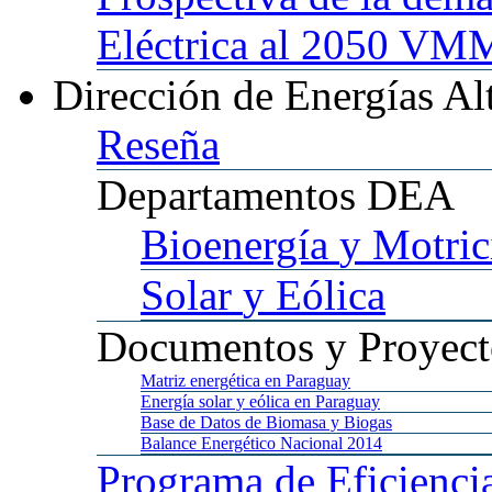
Eléctrica al 2050 
Dirección
de Energías Al
Reseña
Departamentos
DEA
Bioenergía
y Motric
Solar
y Eólica
Documentos
y Proyect
Matriz
energética en Paraguay
Energía
solar y eólica en Paraguay
Base
de Datos de Biomasa y Biogas
Balance
Energético Nacional 2014
Programa
de Eficienci