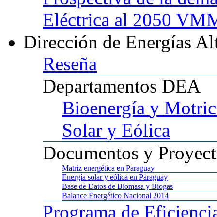
Eléctrica al 2050 
Dirección
de Energías Al
Reseña
Departamentos
DEA
Bioenergía
y Motric
Solar
y Eólica
Documentos
y Proyect
Matriz
energética en Paraguay
Energía
solar y eólica en Paraguay
Base
de Datos de Biomasa y Biogas
Balance
Energético Nacional 2014
Programa
de Eficienci