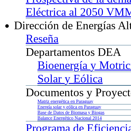
Eléctrica al 2050 
Dirección
de Energías Al
Reseña
Departamentos
DEA
Bioenergía
y Motric
Solar
y Eólica
Documentos
y Proyect
Matriz
energética en Paraguay
Energía
solar y eólica en Paraguay
Base
de Datos de Biomasa y Biogas
Balance
Energético Nacional 2014
Programa
de Eficienci