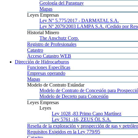
Geología
del Paraguay
Mapas
Leyes
Empresas
Ley
N° 5.775/2017 - DARMATAL S.A.
Ley
Nº 2079/2003 LAMPA S.A. (Cedido por Reso
Historial
Minero
The
Anschutz Corp.
Registro
de Profesionales
Catastro
Acceso
Catastro WEB
Dirección
de Hidrocarburos
Funciones
Específicas
Empresas
operando
Mapas
Modelo
de Contrato Estándar
Modelo
de Contrato de Concesión para Prospecció
Modelo
de Decreto para Concesión
Leyes
Empresas
Leyes
Ley 1028
-83 Primo Cano Martínez
Ley 5761
-16, ZEUS ÖL S.A.
Reseña
de la exploración y prospección de gas y petróle
Requisitos
Exigidos en la Ley 779/95
Catastro