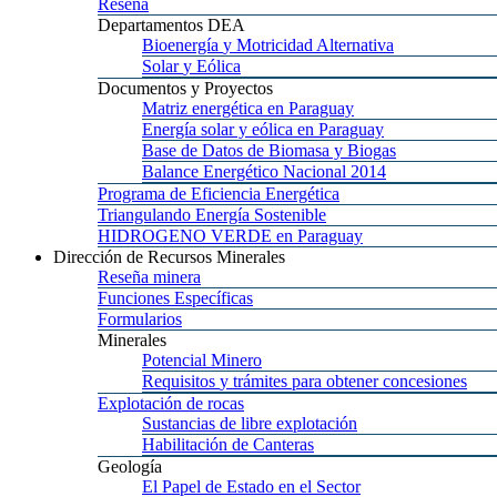
Reseña
Departamentos
DEA
Bioenergía
y Motricidad Alternativa
Solar
y Eólica
Documentos
y Proyectos
Matriz
energética en Paraguay
Energía
solar y eólica en Paraguay
Base
de Datos de Biomasa y Biogas
Balance
Energético Nacional 2014
Programa
de Eficiencia Energética
Triangulando
Energía Sostenible
HIDROGENO
VERDE en Paraguay
Dirección
de Recursos Minerales
Reseña
minera
Funciones
Específicas
Formularios
Minerales
Potencial
Minero
Requisitos
y trámites para obtener concesiones
Explotación
de rocas
Sustancias
de libre explotación
Habilitación
de Canteras
Geología
El
Papel de Estado en el Sector