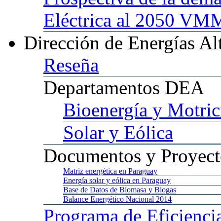
Eléctrica al 2050 
Dirección
de Energías Al
Reseña
Departamentos
DEA
Bioenergía
y Motric
Solar
y Eólica
Documentos
y Proyect
Matriz
energética en Paraguay
Energía
solar y eólica en Paraguay
Base
de Datos de Biomasa y Biogas
Balance
Energético Nacional 2014
Programa
de Eficienci