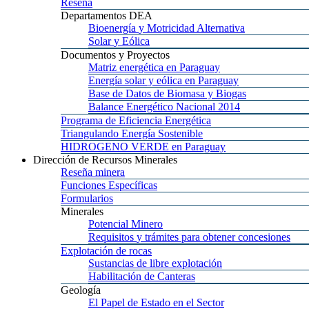
Reseña
Departamentos
DEA
Bioenergía
y Motricidad Alternativa
Solar
y Eólica
Documentos
y Proyectos
Matriz
energética en Paraguay
Energía
solar y eólica en Paraguay
Base
de Datos de Biomasa y Biogas
Balance
Energético Nacional 2014
Programa
de Eficiencia Energética
Triangulando
Energía Sostenible
HIDROGENO
VERDE en Paraguay
Dirección
de Recursos Minerales
Reseña
minera
Funciones
Específicas
Formularios
Minerales
Potencial
Minero
Requisitos
y trámites para obtener concesiones
Explotación
de rocas
Sustancias
de libre explotación
Habilitación
de Canteras
Geología
El
Papel de Estado en el Sector