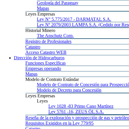
Geología
del Paraguay
Mapas
Leyes
Empresas
Ley
N° 5.775/2017 - DARMATAL S.A.
Ley
Nº 2079/2003 LAMPA S.A. (Cedido por Reso
Historial
Minero
The
Anschutz Corp.
Registro
de Profesionales
Catastro
Acceso
Catastro WEB
Dirección
de Hidrocarburos
Funciones
Específicas
Empresas
operando
Mapas
Modelo
de Contrato Estándar
Modelo
de Contrato de Concesión para Prospecció
Modelo
de Decreto para Concesión
Leyes
Empresas
Leyes
Ley 1028
-83 Primo Cano Martínez
Ley 5761
-16, ZEUS ÖL S.A.
Reseña
de la exploración y prospección de gas y petróle
Requisitos
Exigidos en la Ley 779/95
Catastro