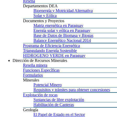
Reseña
Departamentos
DEA
Bioenergía
y Motricidad Alternativa
Solar
y Eólica
Documentos
y Proyectos
Matriz
energética en Paraguay
Energía
solar y eólica en Paraguay
Base
de Datos de Biomasa y Biogas
Balance
Energético Nacional 2014
Programa
de Eficiencia Energética
Triangulando
Energía Sostenible
HIDROGENO
VERDE en Paraguay
Dirección
de Recursos Minerales
Reseña
minera
Funciones
Específicas
Formularios
Minerales
Potencial
Minero
Requisitos
y trámites para obtener concesiones
Explotación
de rocas
Sustancias
de libre explotación
Habilitación
de Canteras
Geología
El
Papel de Estado en el Sector