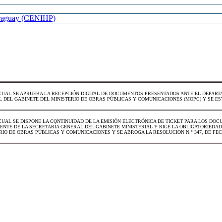
Paraguay (CENIHP)
CUAL SE APRUEBA LA RECEPCIÓN DIGITAL DE DOCUMENTOS PRESENTADOS ANTE EL DEPARTA
 DEL GABINETE DEL MINISTERIO DE OBRAS PÚBLICAS Y COMUNICACIONES (MOPC) Y SE ES
CUAL SE DISPONE LA CONTINUIDAD DE LA EMISIÓN ELECTRÓNICA DE TICKET PARA LOS DO
ENTE DE LA SECRETARÍA GENERAL DEL GABINETE MINISTERIAL Y RIGE LA OBLIGATORIEDAD
RIO DE OBRAS PÚBLICAS Y COMUNICACIONES Y SE ABROGA LA RESOLUCION N.° 347, DE FECHA