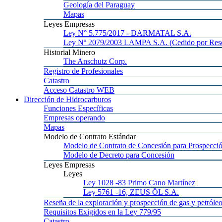
Geología
del Paraguay
Mapas
Leyes
Empresas
Ley
N° 5.775/2017 - DARMATAL S.A.
Ley
Nº 2079/2003 LAMPA S.A. (Cedido por Reso
Historial
Minero
The
Anschutz Corp.
Registro
de Profesionales
Catastro
Acceso
Catastro WEB
Dirección
de Hidrocarburos
Funciones
Específicas
Empresas
operando
Mapas
Modelo
de Contrato Estándar
Modelo
de Contrato de Concesión para Prospecció
Modelo
de Decreto para Concesión
Leyes
Empresas
Leyes
Ley 1028
-83 Primo Cano Martínez
Ley 5761
-16, ZEUS ÖL S.A.
Reseña
de la exploración y prospección de gas y petróle
Requisitos
Exigidos en la Ley 779/95
Catastro