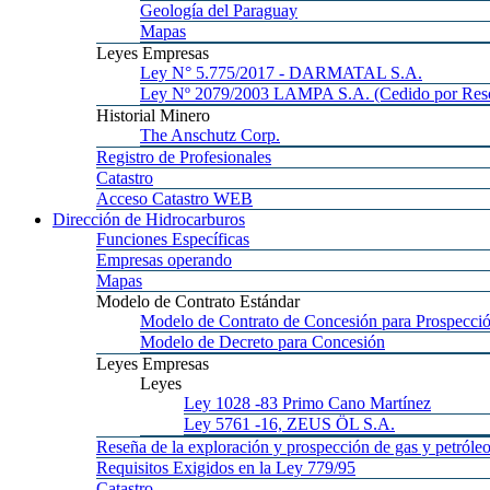
Geología
del Paraguay
Mapas
Leyes
Empresas
Ley
N° 5.775/2017 - DARMATAL S.A.
Ley
Nº 2079/2003 LAMPA S.A. (Cedido por Reso
Historial
Minero
The
Anschutz Corp.
Registro
de Profesionales
Catastro
Acceso
Catastro WEB
Dirección
de Hidrocarburos
Funciones
Específicas
Empresas
operando
Mapas
Modelo
de Contrato Estándar
Modelo
de Contrato de Concesión para Prospecció
Modelo
de Decreto para Concesión
Leyes
Empresas
Leyes
Ley 1028
-83 Primo Cano Martínez
Ley 5761
-16, ZEUS ÖL S.A.
Reseña
de la exploración y prospección de gas y petróle
Requisitos
Exigidos en la Ley 779/95
Catastro