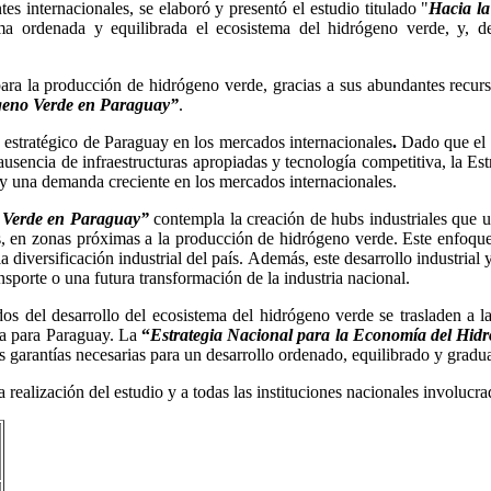
tes internacionales, se elaboró y presentó el estudio titulado "
Hacia la
ma ordenada y equilibrada el ecosistema del hidrógeno verde, y, d
ra la producción de hidrógeno verde, gracias a sus abundantes recurso
ógeno Verde en Paraguay”
.
o estratégico de Paraguay en los mercados internacionales
.
Dado que el p
la ausencia de infraestructuras apropiadas y tecnología competitiva, la 
 y una demanda creciente en los mercados internacionales.
o Verde en Paraguay”
contempla la creación de hubs industriales que u
s, en zonas próximas a la producción de hidrógeno verde. Este enfoque
 diversificación industrial del país. Además, este desarrollo industria
nsporte o una futura transformación de la industria nacional.
ados del desarrollo del ecosistema del hidrógeno verde se trasladen a
ca para Paraguay. La
“
Estrategia Nacional para la Economía del Hi
 garantías necesarias para un desarrollo ordenado, equilibrado y gradua
ealización del estudio y a todas las instituciones nacionales involucra