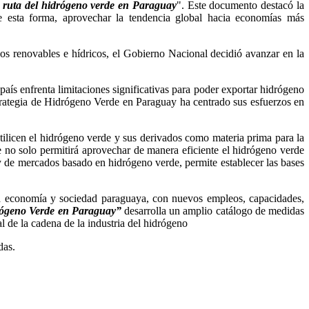
 ruta del hidrógeno verde en Paraguay
". Este documento destacó la
e esta forma, aprovechar la tendencia global hacia economías más
s renovables e hídricos, el Gobierno Nacional decidió avanzar en la
aís enfrenta limitaciones significativas para poder exportar hidrógeno
Estrategia de Hidrógeno Verde en Paraguay ha centrado sus esfuerzos en
tilicen el hidrógeno verde y sus derivados como materia prima para la
 no solo permitirá aprovechar de manera eficiente el hidrógeno verde
l y de mercados basado en hidrógeno verde, permite establecer las bases
 la economía y sociedad paraguaya, con nuevos empleos, capacidades,
drógeno Verde en Paraguay”
desarrolla un amplio catálogo de medidas
l de la cadena de la industria del hidrógeno
das.