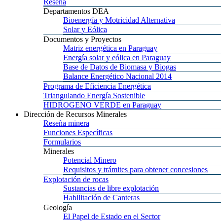
Reseña
Departamentos
DEA
Bioenergía
y Motricidad Alternativa
Solar
y Eólica
Documentos
y Proyectos
Matriz
energética en Paraguay
Energía
solar y eólica en Paraguay
Base
de Datos de Biomasa y Biogas
Balance
Energético Nacional 2014
Programa
de Eficiencia Energética
Triangulando
Energía Sostenible
HIDROGENO
VERDE en Paraguay
Dirección
de Recursos Minerales
Reseña
minera
Funciones
Específicas
Formularios
Minerales
Potencial
Minero
Requisitos
y trámites para obtener concesiones
Explotación
de rocas
Sustancias
de libre explotación
Habilitación
de Canteras
Geología
El
Papel de Estado en el Sector