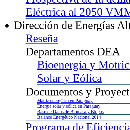
Eléctrica al 2050 
Dirección
de Energías Al
Reseña
Departamentos
DEA
Bioenergía
y Motric
Solar
y Eólica
Documentos
y Proyect
Matriz
energética en Paraguay
Energía
solar y eólica en Paraguay
Base
de Datos de Biomasa y Biogas
Balance
Energético Nacional 2014
Programa
de Eficienci