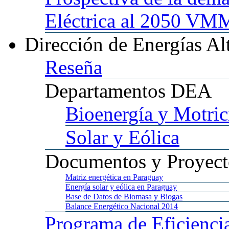
Eléctrica al 2050 
Dirección
de Energías Al
Reseña
Departamentos
DEA
Bioenergía
y Motric
Solar
y Eólica
Documentos
y Proyect
Matriz
energética en Paraguay
Energía
solar y eólica en Paraguay
Base
de Datos de Biomasa y Biogas
Balance
Energético Nacional 2014
Programa
de Eficienci