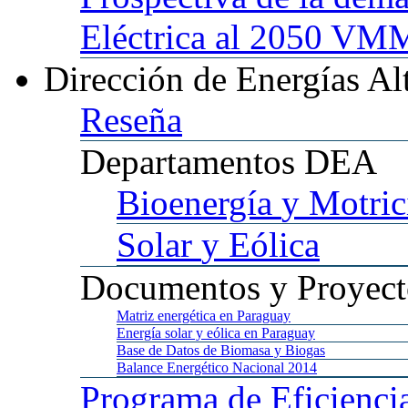
Eléctrica al 2050 
Dirección
de Energías Al
Reseña
Departamentos
DEA
Bioenergía
y Motric
Solar
y Eólica
Documentos
y Proyect
Matriz
energética en Paraguay
Energía
solar y eólica en Paraguay
Base
de Datos de Biomasa y Biogas
Balance
Energético Nacional 2014
Programa
de Eficienci