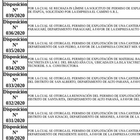
Disposición
POR LA CUAL SE RECHAZA IN LÍMINE LA SOLICITUD DE PERMISO DE EXP
Nº
DE ITAPÚA, SOLICITADO POR LA EMPRESA EL CAMINO S.R.L.
039/2020
Disposición
POR LA CUAL SE OTORGA EL PERMISO DE EXPLOTACIÓN DE UNA CANTER
Nº
PARAGUARÍ, DEPARTAMENTO PARAGUARÍ, A FAVOR DE LA EMPRESA AUTO 
036/2020
Disposición
POR LA CUAL SE OTORGA EL PERMISO DE EXPLOTACIÓN DE UNA CANTERA
Nº
DEPARTAMENTO DE SAN PEDRO, A FAVOR DE LA EMPRESA CONCRET MIX S
035/2020
Disposición
POR LA CUAL SE OTORGA EL PERMISO DE EXPLOTACIÓN DE MATERIAL BA
Nº
YACYRETA EN LA M.I. DEL BRAZO AÑA CUA, UBICADA EN LA ISLA YACYR
TECNOEDIL S.A. CONSTRUCTORA
034/2020
Disposición
POR LA CUAL SE OTORGA EL PERMISO DE EXPLOTACIÓN DE UNA CANTERA
Nº
DEL DISTRITO DE SAN ALBERTO, DEPARTAMENTO DE ALTO PARANÁ, A FAVO
033/2020
Disposición
POR LA CUAL SE OTORGA LA RENOVACIÓN DEL PERMISO DE EXPLOTACIÓ
Nº
DISTRITO DE SANTA RITA, DEPARTAMENTO DE ALTO PARANÁ, A FAVOR D
032/2020
Disposición
POR LA CUAL SE OTORGA EL PERMISO DE EXPLOTACIÓN DE UNA CANTER
Nº
DISTRITO DE SAN IGNACIO, DEPARTAMENTO DE MISIONES, A FAVOR DE LA
031/2020
Disposición
POR LA CUAL SE OTORGA EL PERMISO DE EXPLOTACIÓN DE UNA CANTERA
Nº
DEPARTAMENTO DE PRESIDENTE HAYES, A FAVOR DE LA EMPRESA CONST
030/2020