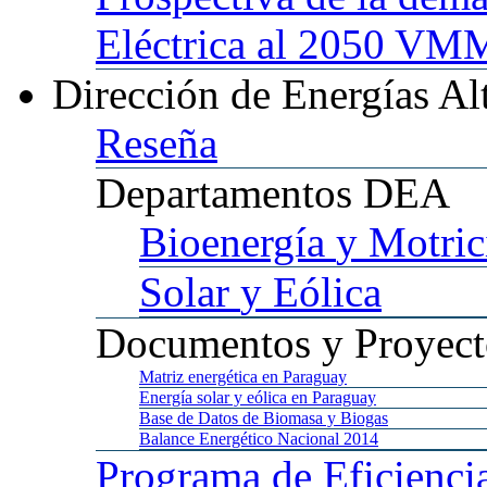
Eléctrica al 2050 
Dirección
de Energías Al
Reseña
Departamentos
DEA
Bioenergía
y Motric
Solar
y Eólica
Documentos
y Proyect
Matriz
energética en Paraguay
Energía
solar y eólica en Paraguay
Base
de Datos de Biomasa y Biogas
Balance
Energético Nacional 2014
Programa
de Eficienci