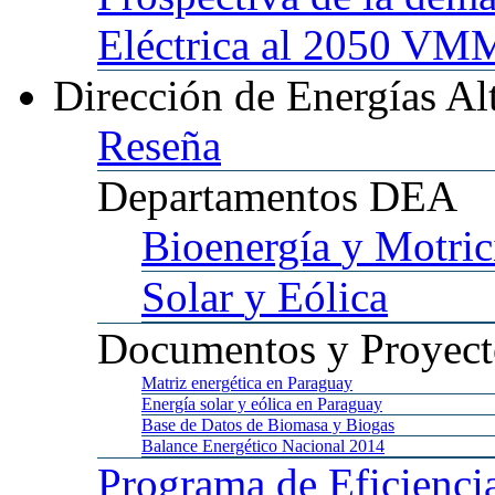
Eléctrica al 2050 
Dirección
de Energías Al
Reseña
Departamentos
DEA
Bioenergía
y Motric
Solar
y Eólica
Documentos
y Proyect
Matriz
energética en Paraguay
Energía
solar y eólica en Paraguay
Base
de Datos de Biomasa y Biogas
Balance
Energético Nacional 2014
Programa
de Eficienci