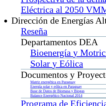
Eléctrica al 2050 
Dirección
de Energías Al
Reseña
Departamentos
DEA
Bioenergía
y Motric
Solar
y Eólica
Documentos
y Proyect
Matriz
energética en Paraguay
Energía
solar y eólica en Paraguay
Base
de Datos de Biomasa y Biogas
Balance
Energético Nacional 2014
Programa
de Eficienci