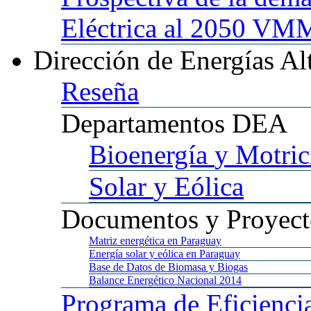
Eléctrica al 2050 
Dirección
de Energías Al
Reseña
Departamentos
DEA
Bioenergía
y Motric
Solar
y Eólica
Documentos
y Proyect
Matriz
energética en Paraguay
Energía
solar y eólica en Paraguay
Base
de Datos de Biomasa y Biogas
Balance
Energético Nacional 2014
Programa
de Eficienci