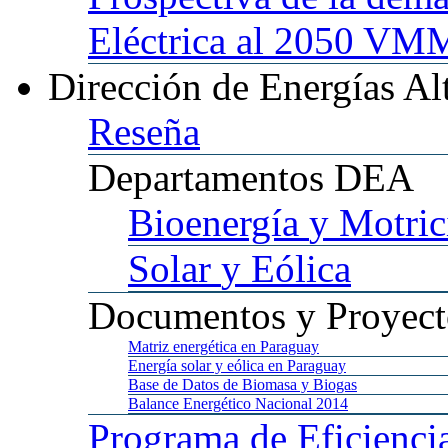
Eléctrica al 2050 
Dirección
de Energías Al
Reseña
Departamentos
DEA
Bioenergía
y Motric
Solar
y Eólica
Documentos
y Proyect
Matriz
energética en Paraguay
Energía
solar y eólica en Paraguay
Base
de Datos de Biomasa y Biogas
Balance
Energético Nacional 2014
Programa
de Eficienci