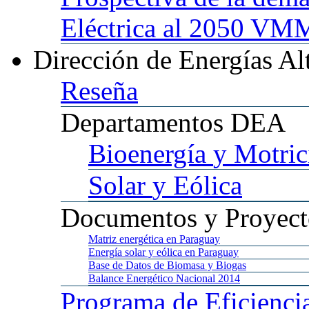
Eléctrica al 2050 
Dirección
de Energías Al
Reseña
Departamentos
DEA
Bioenergía
y Motric
Solar
y Eólica
Documentos
y Proyect
Matriz
energética en Paraguay
Energía
solar y eólica en Paraguay
Base
de Datos de Biomasa y Biogas
Balance
Energético Nacional 2014
Programa
de Eficienci