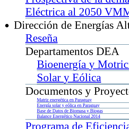
Eléctrica al 2050 
Dirección
de Energías Al
Reseña
Departamentos
DEA
Bioenergía
y Motric
Solar
y Eólica
Documentos
y Proyect
Matriz
energética en Paraguay
Energía
solar y eólica en Paraguay
Base
de Datos de Biomasa y Biogas
Balance
Energético Nacional 2014
Programa
de Eficienci