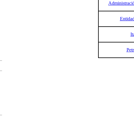
Administració
Entidad
I
Pet