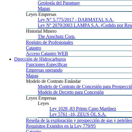
Geología
del Paraguay
Mapas
Leyes
Empresas
Ley
N° 5.775/2017 - DARMATAL S.A.
Ley
Nº 2079/2003 LAMPA S.A. (Cedido por Reso
Historial
Minero
The
Anschutz Corp.
Registro
de Profesionales
Catastro
Acceso
Catastro WEB
Dirección
de Hidrocarburos
Funciones
Específicas
Empresas
operando
Mapas
Modelo
de Contrato Estándar
Modelo
de Contrato de Concesión para Prospecció
Modelo
de Decreto para Concesión
Leyes
Empresas
Leyes
Ley 1028
-83 Primo Cano Martínez
Ley 5761
-16, ZEUS ÖL S.A.
Reseña
de la exploración y prospección de gas y petróle
Requisitos
Exigidos en la Ley 779/95
Catastro