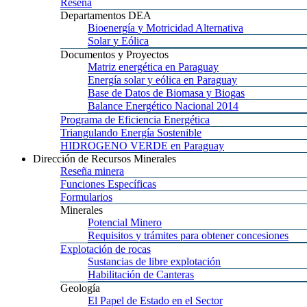
Reseña
Departamentos
DEA
Bioenergía
y Motricidad Alternativa
Solar
y Eólica
Documentos
y Proyectos
Matriz
energética en Paraguay
Energía
solar y eólica en Paraguay
Base
de Datos de Biomasa y Biogas
Balance
Energético Nacional 2014
Programa
de Eficiencia Energética
Triangulando
Energía Sostenible
HIDROGENO
VERDE en Paraguay
Dirección
de Recursos Minerales
Reseña
minera
Funciones
Específicas
Formularios
Minerales
Potencial
Minero
Requisitos
y trámites para obtener concesiones
Explotación
de rocas
Sustancias
de libre explotación
Habilitación
de Canteras
Geología
El
Papel de Estado en el Sector