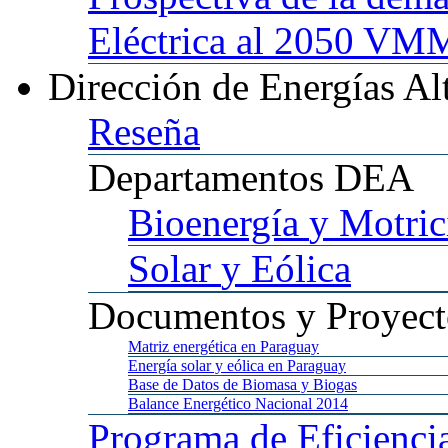
Eléctrica al 2050 
Dirección
de Energías Al
Reseña
Departamentos
DEA
Bioenergía
y Motric
Solar
y Eólica
Documentos
y Proyect
Matriz
energética en Paraguay
Energía
solar y eólica en Paraguay
Base
de Datos de Biomasa y Biogas
Balance
Energético Nacional 2014
Programa
de Eficienci