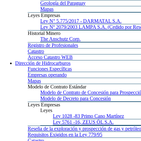
Geología
del Paraguay
Mapas
Leyes
Empresas
Ley
N° 5.775/2017 - DARMATAL S.A.
Ley
Nº 2079/2003 LAMPA S.A. (Cedido por Reso
Historial
Minero
The
Anschutz Corp.
Registro
de Profesionales
Catastro
Acceso
Catastro WEB
Dirección
de Hidrocarburos
Funciones
Específicas
Empresas
operando
Mapas
Modelo
de Contrato Estándar
Modelo
de Contrato de Concesión para Prospecció
Modelo
de Decreto para Concesión
Leyes
Empresas
Leyes
Ley 1028
-83 Primo Cano Martínez
Ley 5761
-16, ZEUS ÖL S.A.
Reseña
de la exploración y prospección de gas y petróle
Requisitos
Exigidos en la Ley 779/95
Catastro