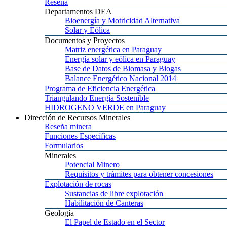
Reseña
Departamentos
DEA
Bioenergía
y Motricidad Alternativa
Solar
y Eólica
Documentos
y Proyectos
Matriz
energética en Paraguay
Energía
solar y eólica en Paraguay
Base
de Datos de Biomasa y Biogas
Balance
Energético Nacional 2014
Programa
de Eficiencia Energética
Triangulando
Energía Sostenible
HIDROGENO
VERDE en Paraguay
Dirección
de Recursos Minerales
Reseña
minera
Funciones
Específicas
Formularios
Minerales
Potencial
Minero
Requisitos
y trámites para obtener concesiones
Explotación
de rocas
Sustancias
de libre explotación
Habilitación
de Canteras
Geología
El
Papel de Estado en el Sector