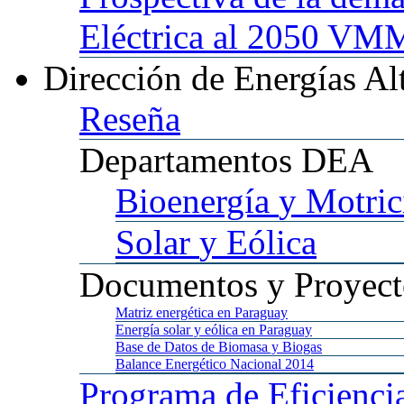
Eléctrica al 2050 
Dirección
de Energías Al
Reseña
Departamentos
DEA
Bioenergía
y Motric
Solar
y Eólica
Documentos
y Proyect
Matriz
energética en Paraguay
Energía
solar y eólica en Paraguay
Base
de Datos de Biomasa y Biogas
Balance
Energético Nacional 2014
Programa
de Eficienci