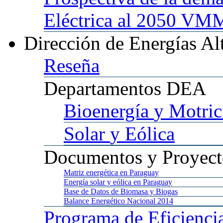
Eléctrica al 2050 
Dirección
de Energías Al
Reseña
Departamentos
DEA
Bioenergía
y Motric
Solar
y Eólica
Documentos
y Proyect
Matriz
energética en Paraguay
Energía
solar y eólica en Paraguay
Base
de Datos de Biomasa y Biogas
Balance
Energético Nacional 2014
Programa
de Eficienci