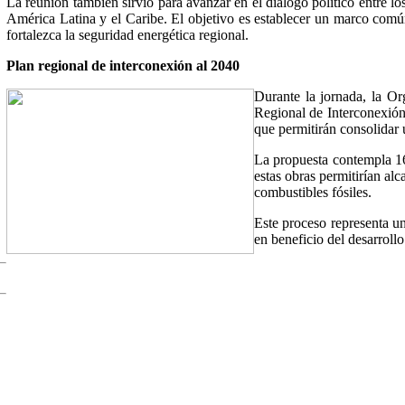
La reunión también sirvió para avanzar en el diálogo político entre lo
América Latina y el Caribe. El objetivo es establecer un marco comú
fortalezca la seguridad energética regional.
Plan regional de interconexión al 2040
Durante la jornada, la O
Regional de Interconexión 
que permitirán consolidar 
La propuesta contempla 16
estas obras permitirían a
combustibles fósiles.
Este proceso representa un
en beneficio del desarrollo