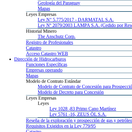
Geología
del Paraguay
Mapas
Leyes
Empresas
Ley
N° 5.775/2017 - DARMATAL S.A.
Ley
Nº 2079/2003 LAMPA S.A. (Cedido por Reso
Historial
Minero
The
Anschutz Corp.
Registro
de Profesionales
Catastro
Acceso
Catastro WEB
Dirección
de Hidrocarburos
Funciones
Específicas
Empresas
operando
Mapas
Modelo
de Contrato Estándar
Modelo
de Contrato de Concesión para Prospecció
Modelo
de Decreto para Concesión
Leyes
Empresas
Leyes
Ley 1028
-83 Primo Cano Martínez
Ley 5761
-16, ZEUS ÖL S.A.
Reseña
de la exploración y prospección de gas y petróle
Requisitos
Exigidos en la Ley 779/95
Catastro