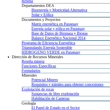
Reseña
Departamentos
DEA
Bioenergía
y Motricidad Alternativa
Solar
y Eólica
Documentos
y Proyectos
Matriz
energética en Paraguay
Energía
solar y eólica en Paraguay
Base
de Datos de Biomasa y Biogas
Balance
Energético Nacional 2014
Programa
de Eficiencia Energética
Triangulando
Energía Sostenible
HIDROGENO
VERDE en Paraguay
Dirección
de Recursos Minerales
Reseña
minera
Funciones
Específicas
Formularios
Minerales
Potencial
Minero
Requisitos
y trámites para obtener concesiones
Explotación
de rocas
Sustancias
de libre explotación
Habilitación
de Canteras
Geología
El
Papel de Estado en el Sector