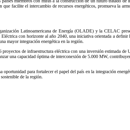
s países miembros con miras a la construcción de un futuro tratado de i
n que facilite el intercambio de recursos energéticos, promueva la ar
rganización Latinoamericana de Energía (OLADE) y la CELAC presen
Eléctrica con horizonte al año 2040, una iniciativa orientada a definir 
una mayor integración energética en la región.
 proyectos de infraestructura eléctrica con una inversión estimada de
lcanzar una capacidad óptima de interconexión de 5.000 MW, contribuye
a oportunidad para fortalecer el papel del país en la integración energé
 sostenible de la región.