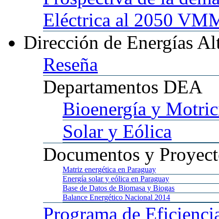
Eléctrica al 2050 
Dirección
de Energías Al
Reseña
Departamentos
DEA
Bioenergía
y Motric
Solar
y Eólica
Documentos
y Proyect
Matriz
energética en Paraguay
Energía
solar y eólica en Paraguay
Base
de Datos de Biomasa y Biogas
Balance
Energético Nacional 2014
Programa
de Eficienci