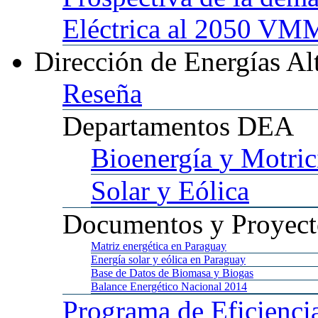
Eléctrica al 2050 
Dirección
de Energías Al
Reseña
Departamentos
DEA
Bioenergía
y Motric
Solar
y Eólica
Documentos
y Proyect
Matriz
energética en Paraguay
Energía
solar y eólica en Paraguay
Base
de Datos de Biomasa y Biogas
Balance
Energético Nacional 2014
Programa
de Eficienci