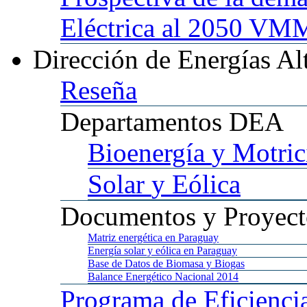
Eléctrica al 2050 
Dirección
de Energías Al
Reseña
Departamentos
DEA
Bioenergía
y Motric
Solar
y Eólica
Documentos
y Proyect
Matriz
energética en Paraguay
Energía
solar y eólica en Paraguay
Base
de Datos de Biomasa y Biogas
Balance
Energético Nacional 2014
Programa
de Eficienci