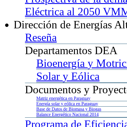
Eléctrica al 2050 
Dirección
de Energías Al
Reseña
Departamentos
DEA
Bioenergía
y Motric
Solar
y Eólica
Documentos
y Proyect
Matriz
energética en Paraguay
Energía
solar y eólica en Paraguay
Base
de Datos de Biomasa y Biogas
Balance
Energético Nacional 2014
Programa
de Eficienci