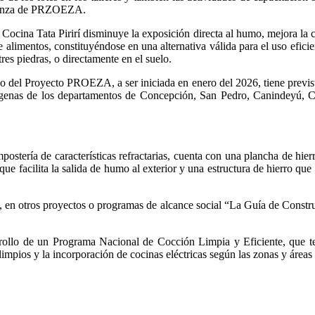
ernanza de PRZOEZA.
Cocina Tata Pirirí disminuye la exposición directa al humo, mejora la 
 alimentos, constituyéndose en una alternativa válida para el uso efici
res piedras, o directamente en el suelo.
el Proyecto PROEZA, a ser iniciada en enero del 2026, tiene prevista la
enas de los departamentos de Concepción, San Pedro, Canindeyú, Ca
mpostería de características refractarias, cuenta con una plancha de hie
 facilita la salida de humo al exterior y una estructura de hierro que 
, en otros proyectos o programas de alcance social “La Guía de Const
lo de un Programa Nacional de Cocción Limpia y Eficiente, que tend
limpios y la incorporación de cocinas eléctricas según las zonas y áreas