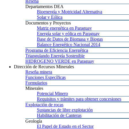
Reseña
Departamentos
DEA
Bioenergía
y Motricidad Alternativa
Solar
y Eólica
Documentos
y Proyectos
Matriz
energética en Paraguay
Energía
solar y eólica en Paraguay
Base
de Datos de Biomasa y Biogas
Balance
Energético Nacional 2014
Programa
de Eficiencia Energética
Triangulando
Energía Sostenible
HIDROGENO
VERDE en Paraguay
Dirección
de Recursos Minerales
Reseña
minera
Funciones
Específicas
Formularios
Minerales
Potencial
Minero
Requisitos
y trámites para obtener concesiones
Explotación
de rocas
Sustancias
de libre explotación
Habilitación
de Canteras
Geología
El
Papel de Estado en el Sector