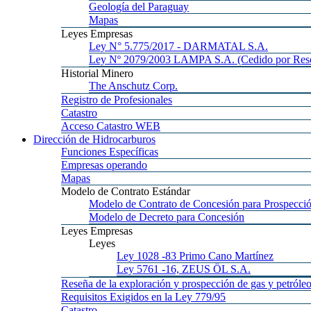
Geología
del Paraguay
Mapas
Leyes
Empresas
Ley
N° 5.775/2017 - DARMATAL S.A.
Ley
Nº 2079/2003 LAMPA S.A. (Cedido por Reso
Historial
Minero
The
Anschutz Corp.
Registro
de Profesionales
Catastro
Acceso
Catastro WEB
Dirección
de Hidrocarburos
Funciones
Específicas
Empresas
operando
Mapas
Modelo
de Contrato Estándar
Modelo
de Contrato de Concesión para Prospecció
Modelo
de Decreto para Concesión
Leyes
Empresas
Leyes
Ley 1028
-83 Primo Cano Martínez
Ley 5761
-16, ZEUS ÖL S.A.
Reseña
de la exploración y prospección de gas y petróle
Requisitos
Exigidos en la Ley 779/95
Catastro