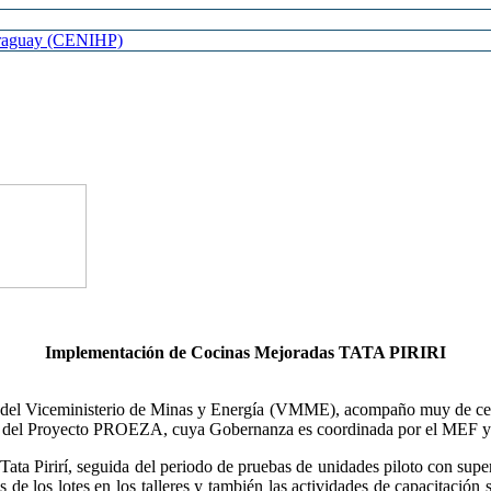
Paraguay (CENIHP)
Implementación de Cocinas Mejoradas TATA PIRIRI
 del Viceministerio de Minas y Energía (VMME), acompaño muy de cerca
ntes del Proyecto PROEZA, cuya Gobernanza es coordinada por el MEF y 
a Pirirí, seguida del periodo de pruebas de unidades piloto con super
 de los lotes en los talleres y también las actividades de capacitación