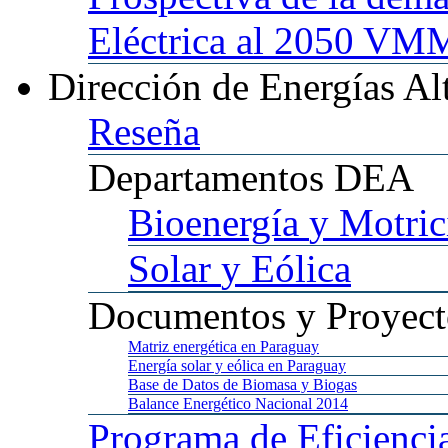
Eléctrica al 2050 
Dirección
de Energías Al
Reseña
Departamentos
DEA
Bioenergía
y Motric
Solar
y Eólica
Documentos
y Proyect
Matriz
energética en Paraguay
Energía
solar y eólica en Paraguay
Base
de Datos de Biomasa y Biogas
Balance
Energético Nacional 2014
Programa
de Eficienci