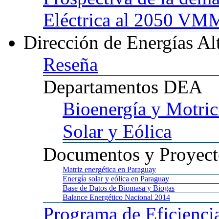
Eléctrica al 2050 
Dirección
de Energías Al
Reseña
Departamentos
DEA
Bioenergía
y Motric
Solar
y Eólica
Documentos
y Proyect
Matriz
energética en Paraguay
Energía
solar y eólica en Paraguay
Base
de Datos de Biomasa y Biogas
Balance
Energético Nacional 2014
Programa
de Eficienci