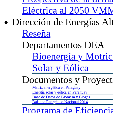
Eléctrica al 2050 
Dirección
de Energías Al
Reseña
Departamentos
DEA
Bioenergía
y Motric
Solar
y Eólica
Documentos
y Proyect
Matriz
energética en Paraguay
Energía
solar y eólica en Paraguay
Base
de Datos de Biomasa y Biogas
Balance
Energético Nacional 2014
Programa
de Eficienci