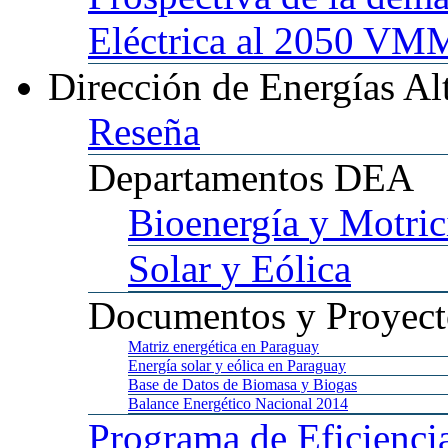
Eléctrica al 2050 
Dirección
de Energías Al
Reseña
Departamentos
DEA
Bioenergía
y Motric
Solar
y Eólica
Documentos
y Proyect
Matriz
energética en Paraguay
Energía
solar y eólica en Paraguay
Base
de Datos de Biomasa y Biogas
Balance
Energético Nacional 2014
Programa
de Eficienci