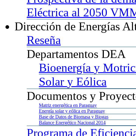
Eléctrica al 2050 
Dirección
de Energías Al
Reseña
Departamentos
DEA
Bioenergía
y Motric
Solar
y Eólica
Documentos
y Proyect
Matriz
energética en Paraguay
Energía
solar y eólica en Paraguay
Base
de Datos de Biomasa y Biogas
Balance
Energético Nacional 2014
Programa
de Eficienci