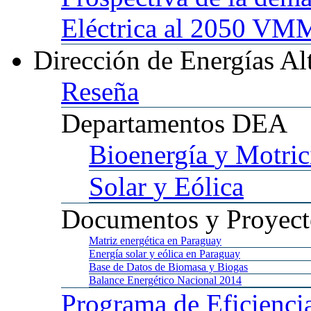
Eléctrica al 2050 
Dirección
de Energías Al
Reseña
Departamentos
DEA
Bioenergía
y Motric
Solar
y Eólica
Documentos
y Proyect
Matriz
energética en Paraguay
Energía
solar y eólica en Paraguay
Base
de Datos de Biomasa y Biogas
Balance
Energético Nacional 2014
Programa
de Eficienci