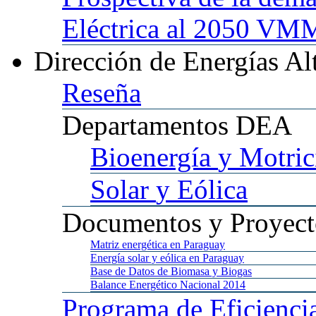
Eléctrica al 2050 
Dirección
de Energías Al
Reseña
Departamentos
DEA
Bioenergía
y Motric
Solar
y Eólica
Documentos
y Proyect
Matriz
energética en Paraguay
Energía
solar y eólica en Paraguay
Base
de Datos de Biomasa y Biogas
Balance
Energético Nacional 2014
Programa
de Eficienci