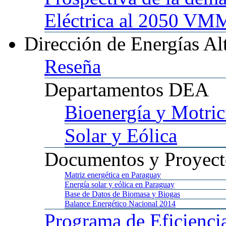
Eléctrica al 2050 
Dirección
de Energías Al
Reseña
Departamentos
DEA
Bioenergía
y Motric
Solar
y Eólica
Documentos
y Proyect
Matriz
energética en Paraguay
Energía
solar y eólica en Paraguay
Base
de Datos de Biomasa y Biogas
Balance
Energético Nacional 2014
Programa
de Eficienci