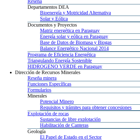
Reseña
Departamentos
DEA
Bioenergía
y Motricidad Alternativa
Solar
y Eólica
Documentos
y Proyectos
Matriz
energética en Paraguay
Energía
solar y eólica en Paraguay
Base
de Datos de Biomasa y Biogas
Balance
Energético Nacional 2014
Programa
de Eficiencia Energética
Triangulando
Energía Sostenible
HIDROGENO
VERDE en Paraguay
Dirección
de Recursos Minerales
Reseña
minera
Funciones
Específicas
Formularios
Minerales
Potencial
Minero
Requisitos
y trámites para obtener concesiones
Explotación
de rocas
Sustancias
de libre explotación
Habilitación
de Canteras
Geología
El
Papel de Estado en el Sector