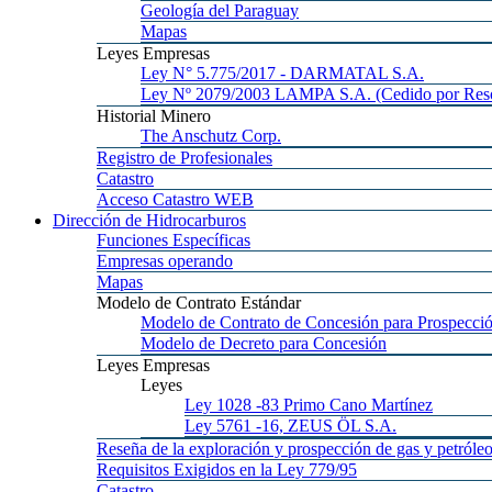
Geología
del Paraguay
Mapas
Leyes
Empresas
Ley
N° 5.775/2017 - DARMATAL S.A.
Ley
Nº 2079/2003 LAMPA S.A. (Cedido por Reso
Historial
Minero
The
Anschutz Corp.
Registro
de Profesionales
Catastro
Acceso
Catastro WEB
Dirección
de Hidrocarburos
Funciones
Específicas
Empresas
operando
Mapas
Modelo
de Contrato Estándar
Modelo
de Contrato de Concesión para Prospecció
Modelo
de Decreto para Concesión
Leyes
Empresas
Leyes
Ley 1028
-83 Primo Cano Martínez
Ley 5761
-16, ZEUS ÖL S.A.
Reseña
de la exploración y prospección de gas y petróle
Requisitos
Exigidos en la Ley 779/95
Catastro