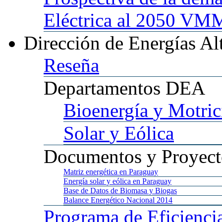
Eléctrica al 2050 
Dirección
de Energías Al
Reseña
Departamentos
DEA
Bioenergía
y Motric
Solar
y Eólica
Documentos
y Proyect
Matriz
energética en Paraguay
Energía
solar y eólica en Paraguay
Base
de Datos de Biomasa y Biogas
Balance
Energético Nacional 2014
Programa
de Eficienci