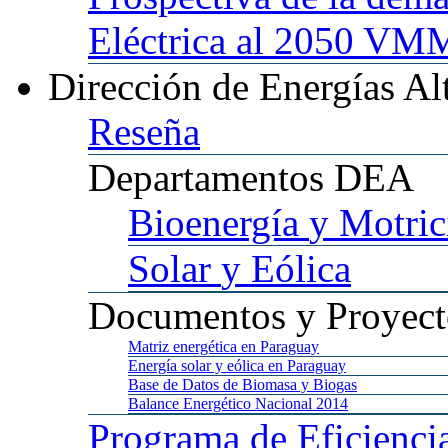
Eléctrica al 2050 
Dirección
de Energías Al
Reseña
Departamentos
DEA
Bioenergía
y Motric
Solar
y Eólica
Documentos
y Proyect
Matriz
energética en Paraguay
Energía
solar y eólica en Paraguay
Base
de Datos de Biomasa y Biogas
Balance
Energético Nacional 2014
Programa
de Eficienci